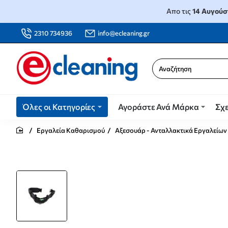
Απο τις
14 Αυγούσ
2310 734936
info@ecleaning.gr
Αναζήτηση
Όλες οι Κατηγορίες
Αγοράστε Ανά Μάρκα
Σχε
Εργαλεία Καθαρισμού
Αξεσουάρ - Ανταλλακτικά Εργαλείων
home