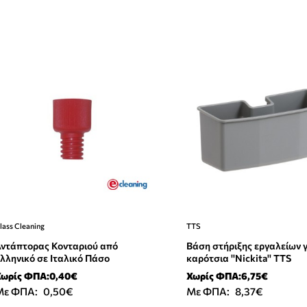
lass Cleaning
TTS
ντάπτορας Κονταριού από
Βάση στήριξης εργαλείων γ
λληνικό σε Ιταλικό Πάσο
καρότσια ''Nickita'' TTS
Χωρίς ΦΠΑ:0,40€
Χωρίς ΦΠΑ:6,75€
Με ΦΠΑ:
0,50€
Με ΦΠΑ:
8,37€