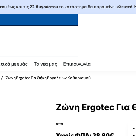
του
έως και τις
22 Αυγούστου
το κατάστημα θα παραμείνει
κλειστό
.
τικά με εμάς
Τα νέα μας
Επικοινωνία
Ζώνη Ergotec Για Θήκη Εργαλείων Καθαρισμού
Ζώνη Ergotec Για
από
Χωρίς ΦΠΑ: 28,80€