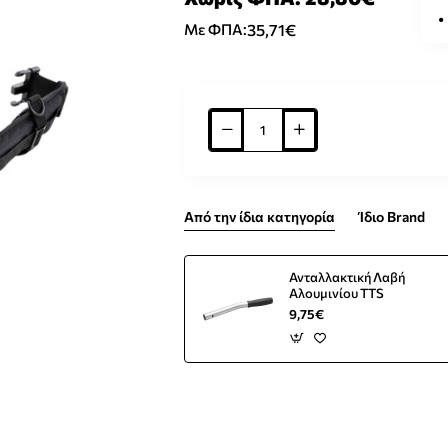
35,71€
Με ΦΠΑ:
Από την ίδια κατηγορία
Ίδιο Brand
Ανταλλακτική Λαβή
Αλουμινίου TTS
9,75€