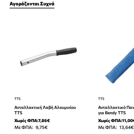
Αγοράζονται Συχνά
TTS
TTS
Ανταλλακτική Λαβή Αλουμινίου
Ανταλλακτικό Παν
TTS
για Bendy TTS
Χωρίς ΦΠΑ:7,86€
Χωρίς ΦΠΑ:11,00
Με ΦΠΑ:
9,75€
Με ΦΠΑ:
13,64€