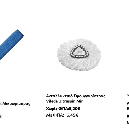
G
Ανταλλακτικό Σφουγγαρίστρας
Vileda Ultraspin Mini
ί Μικροφίμπρας
Α
Χωρίς ΦΠΑ:5,20€
Ε
Με ΦΠΑ:
6,45€
€