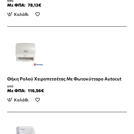
από
Με ΦΠΑ:
78,12€
Καλάθι
Θήκη Ρολού Χειροπετσέτας Με Φωτοκύτταρο Autocut
από
Με ΦΠΑ:
116,56€
Καλάθι