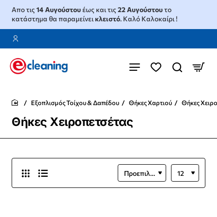
Απο τις
14 Αυγούστου
έως και τις
22 Αυγούστου
το
κατάστημα θα παραμείνει
κλειστό
. Καλό Καλοκαίρι !
Εξοπλισμός Τοίχου & Δαπέδου
Θήκες Χαρτιού
Θήκες Χειρ
home
Θήκες Χειροπετσέτας