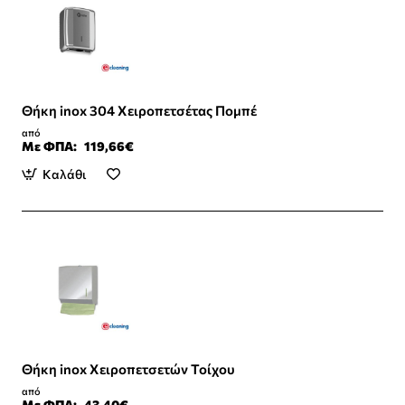
Θήκη inox 304 Χειροπετσέτας Πομπέ
από
Με ΦΠΑ:
119,66€
Καλάθι
Θήκη inox Χειροπετσετών Τοίχου
από
Με ΦΠΑ:
43,40€