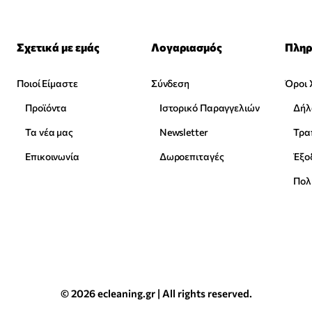
Σχετικά με εμάς
Λογαριασμός
Πληρ
Ποιοί Είμαστε
Σύνδεση
Όροι 
Προϊόντα
Ιστορικό Παραγγελιών
Δήλ
Τα νέα μας
Newsletter
Επικοινωνία
Δωροεπιταγές
Έξο
Πολ
© 2026 ecleaning.gr | All rights reserved.