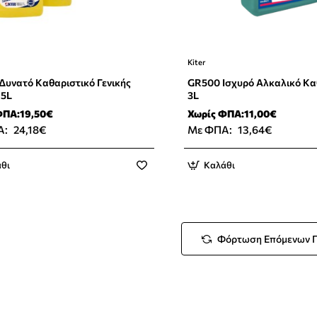
Kiter
 Δυνατό Καθαριστικό Γενικής
GR500 Ισχυρό Αλκαλικό Κα
 5L
3L
ΦΠΑ:19,50€
Χωρίς ΦΠΑ:11,00€
Α:
24,18€
Με ΦΠΑ:
13,64€
θι
Καλάθι
Φόρτωση Επόμενων 