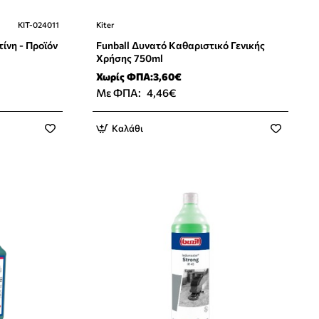
KIT-024011
Kiter
Νέο Προϊόν
ίνη - Προϊόν
Funball Δυνατό Καθαριστικό Γενικής
Χρήσης 750ml
Χωρίς ΦΠΑ:3,60€
Με ΦΠΑ:
4,46€
Καλάθι