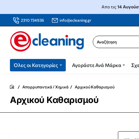
Απο τις
14 Αυγούσ
2310 734936
info@ecleaning.gr
Αναζήτηση
Όλες οι Κατηγορίες
Αγοράστε Ανά Μάρκα
Σχε
Απορρυπαντικά / Χημικά
Αρχικού Καθαρισμού
home
Αρχικού Καθαρισμού