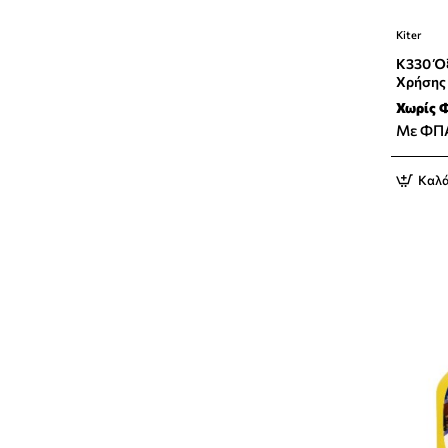
Kiter
K330 Ό
Χρήσης
Χωρίς 
Με ΦΠ
Καλά