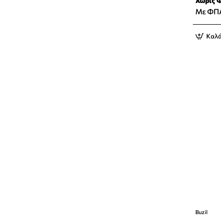
Χωρίς 
Με ΦΠ
Καλά
Buzil