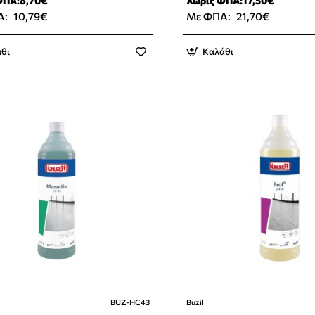
ΦΠΑ:8,70€
Χωρίς ΦΠΑ:17,50€
Α:
10,79€
Με ΦΠΑ:
21,70€
θι
Καλάθι
BUZ-HC43
Buzil