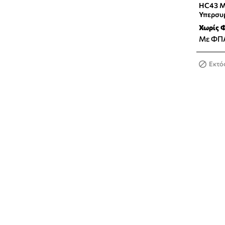
HC43 Ma
Υπερσυ
Χωρίς 
Με ΦΠ
Εκτό