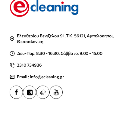
Ελευθερίου Βενιζέλου 91, Τ.Κ. 56121, Αμπελόκηποι,
Θεσσαλονίκη
Δευ-Παρ: 8:30 - 16:30, Σάββατο: 9:00 - 15:00
2310 734936
Email : info@ecleaning.gr