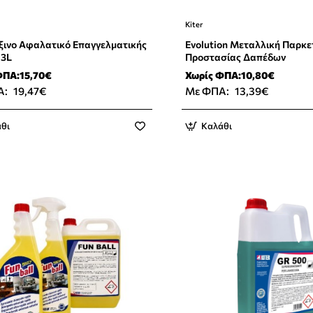
Kiter
ξινο Αφαλατικό Επαγγελματικής
Evolution Μεταλλική Παρκετ
 3L
Προστασίας Δαπέδων
ΦΠΑ:15,70€
Χωρίς ΦΠΑ:10,80€
Α:
19,47€
Με ΦΠΑ:
13,39€
θι
Καλάθι