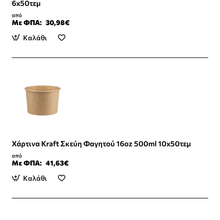
6x50τεμ
από
Με ΦΠΑ:
30,98€
Καλάθι
Χάρτινα Kraft Σκεύη Φαγητού 16oz 500ml 10x50τεμ
από
Με ΦΠΑ:
41,63€
Καλάθι