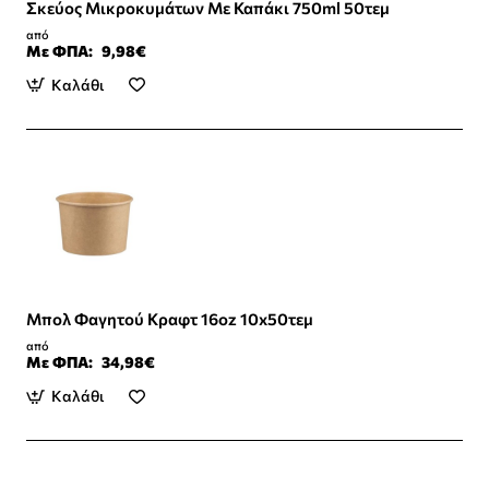
Σκεύος Μικροκυμάτων Με Καπάκι 750ml 50τεμ
από
Με ΦΠΑ:
9,98€
Καλάθι
Μπολ Φαγητού Κραφτ 16oz 10x50τεμ
από
Με ΦΠΑ:
34,98€
Καλάθι