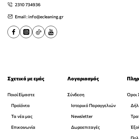
2310 734936
Email : info@ecleaning.gr
Σχετικά με εμάς
Λογαριασμός
Πληρ
Ποιοί Είμαστε
Σύνδεση
Όροι 
Προϊόντα
Ιστορικό Παραγγελιών
Δήλ
Τα νέα μας
Newsletter
Επικοινωνία
Δωροεπιταγές
Έξο
Πολ