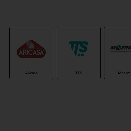
Aricasa
TTS
Moerm