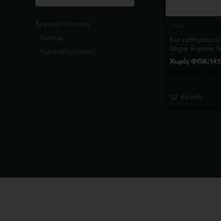
Εργαλεία Πλύσεως
Unger
Λάστιχα
Κιτ καθαρισμού 
Unger Ergotec N
Υαλοκαθαριστήρες
Χωρίς ΦΠΑ:141
Με ΦΠΑ:
174,
Καλάθι