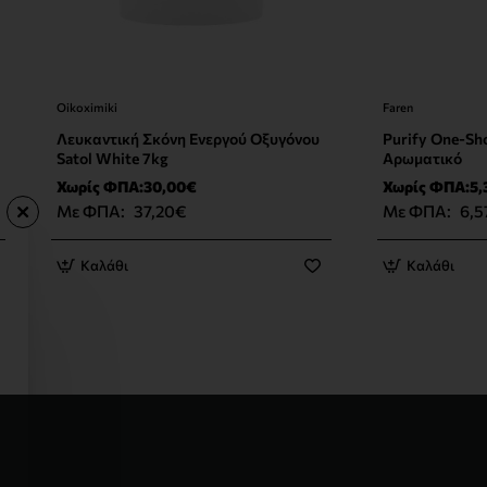
Oikoximiki
Faren
Νέο Προϊόν
Λευκαντική Σκόνη Ενεργού Οξυγόνου
Purify One-Sh
Satol White 7kg
Αρωματικό
Χωρίς ΦΠΑ:30,00€
Χωρίς ΦΠΑ:5,
Με ΦΠΑ:
37,20€
Με ΦΠΑ:
6,5
Καλάθι
Καλάθι