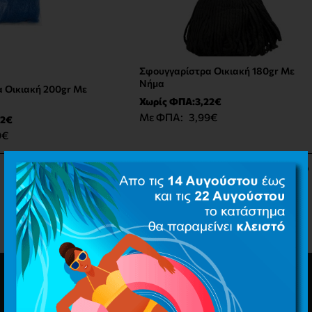
Σφουγγαρίστρα Οικιακή 180gr Με
Νέο Προϊόν
Νέο Προϊόν
Νήμα
 Οικιακή 200gr Με
Χωρίς ΦΠΑ:3,22€
Με ΦΠΑ:
3,99€
22€
9€
Καλάθι