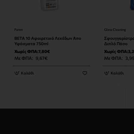
Faren
Glass Cleaning
Νέο Προϊόν
BETA 10 Αφαιρετικό Λεκέδων Απο
Σφουγγαρίστρα
Υφάσματα 750ml
Διπλό Πάσο
Χωρίς ΦΠΑ:7,80€
Χωρίς ΦΠΑ:3,
Με ΦΠΑ:
9,67€
Με ΦΠΑ:
3,9
Καλάθι
Καλάθι