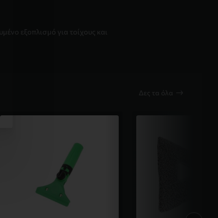
μένο εξοπλισμό για τοίχους και
Δες τα όλα