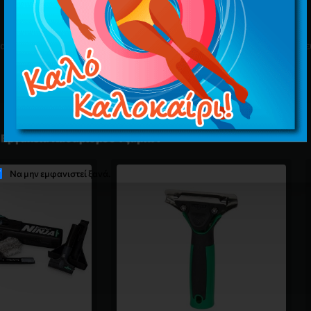
Επιλεγμένες Κατηγορίες
αθαρισμού, όπως προϊόντα αρχικού καθαρισμού και τον εξειδικευ
δάπεδα, επιλεγμένα για τις υψηλότερες απαιτήσεις.
 Εργαλεία Καθαρισμού Τζαμιών
Να μην εμφανιστεί ξανά.