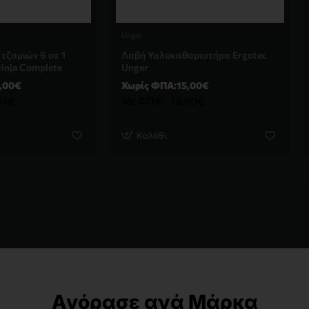
Unger
τζαμιών 6 σε 1
Λαβή Υαλοκαθαριστήρα Ergotec
inja Complete
Unger
,00€
Χωρίς ΦΠΑ:15,00€
84€
Με ΦΠΑ:
18,60€
Καλάθι
Αγόρασε ανά Μάρκα