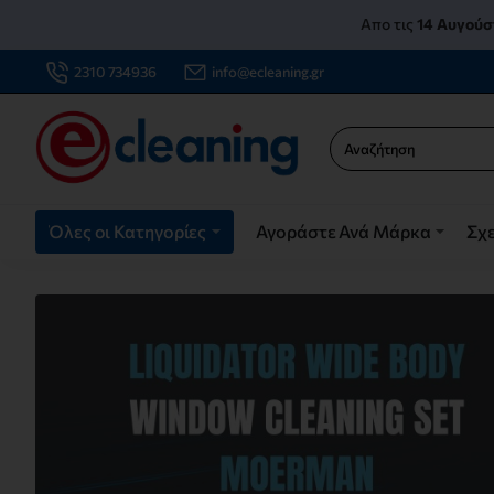
Ecleaning.gr
Απο τις
14 Αυγούσ
2310 734936
info@ecleaning.gr
Αναζήτηση
Όλες οι Κατηγορίες
Αγοράστε Ανά Μάρκα
Σχε