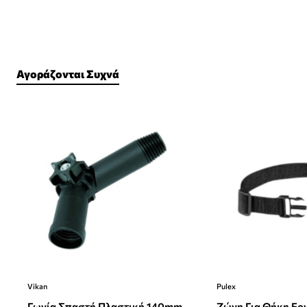
Αγοράζονται Συχνά
Vikan
Pulex
Γωνία Σπαστή Πλαστική 140mm
Ζώνη Για Θήκη Ερ