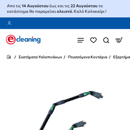
Απο τις
14 Αυγούστου
έως και τις
22 Αυγούστου
το
κατάστημα θα παραμείνει
κλειστό
. Καλό Καλοκαίρι !
Συστήματα Υαλοπινάκων
Πτυσσόμενα Κοντάρια
Εξαρτήμα
home