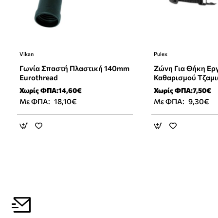
Vikan
Pulex
Γωνία Σπαστή Πλαστική 140mm
Ζώνη Για Θήκη Ερ
Eurothread
Καθαρισμού Τζαμι
Χωρίς ΦΠΑ:14,60€
Χωρίς ΦΠΑ:7,50€
Με ΦΠΑ:
18,10€
Με ΦΠΑ:
9,30€