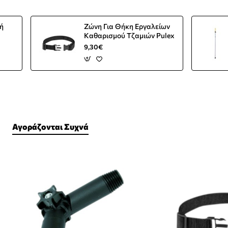
ή
Ζώνη Για Θήκη Εργαλείων
Καθαρισμού Τζαμιών Pulex
9,30€
Αγοράζονται Συχνά