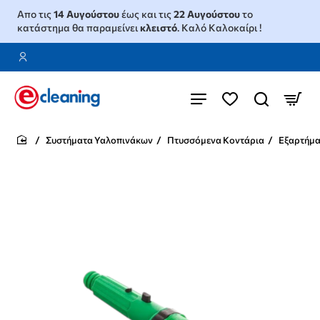
Απο τις
14 Αυγούστου
έως και τις
22 Αυγούστου
το
κατάστημα θα παραμείνει
κλειστό
. Καλό Καλοκαίρι !
Συστήματα Υαλοπινάκων
Πτυσσόμενα Κοντάρια
Εξαρτήμα
home