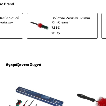
διο Brand
τ Καθαρισμού
Βούρτσα Ζαντών 325mm
ργαλείων
Rim Cleaner
7,38€
Αγοράζονται Συχνά