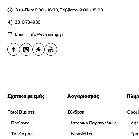
Δευ-Παρ: 8:30 - 16:30, Σάββατο: 9:00 - 15:00
2310 734936
Email : info@ecleaning.gr
Σχετικά με εμάς
Λογαριασμός
Πληρ
Ποιοί Είμαστε
Σύνδεση
Όροι 
Προϊόντα
Ιστορικό Παραγγελιών
Δήλ
Τα νέα μας
Newsletter