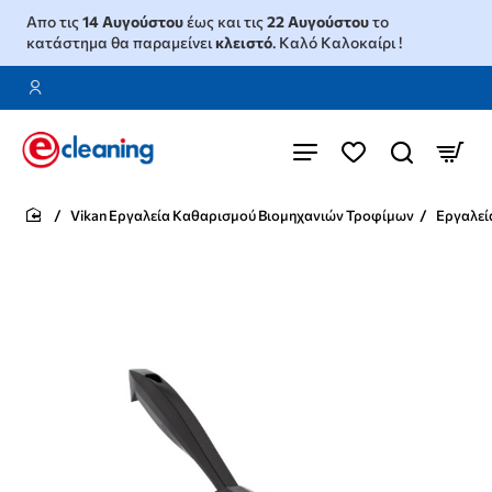
Απο τις
14 Αυγούστου
έως και τις
22 Αυγούστου
το
κατάστημα θα παραμείνει
κλειστό
. Καλό Καλοκαίρι !
Vikan Εργαλεία Καθαρισμού Βιομηχανιών Τροφίμων
Εργαλεί
home