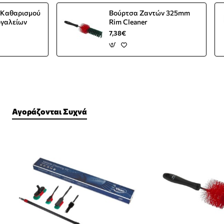
τ Καθαρισμού
Βούρτσα Ζαντών 325mm
ργαλείων
Rim Cleaner
7,38€
Αγοράζονται Συχνά