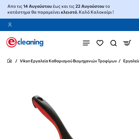
Απο τις
14 Αυγούστου
έως και τις
22 Αυγούστου
το
κατάστημα θα παραμείνει
κλειστό
. Καλό Καλοκαίρι !
Vikan Εργαλεία Καθαρισμού Βιομηχανιών Τροφίμων
Εργαλεί
home