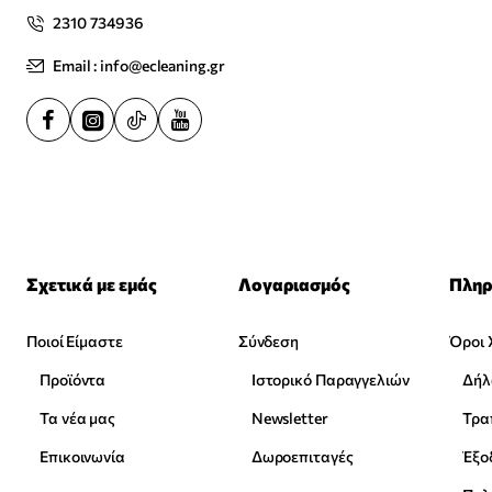
2310 734936
Email : info@ecleaning.gr
Σχετικά με εμάς
Λογαριασμός
Πληρ
Ποιοί Είμαστε
Σύνδεση
Όροι 
Προϊόντα
Ιστορικό Παραγγελιών
Δήλ
Τα νέα μας
Newsletter
Επικοινωνία
Δωροεπιταγές
Έξο