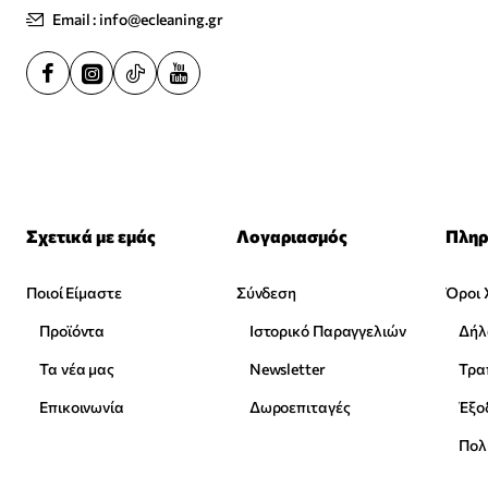
Email : info@ecleaning.gr
Σχετικά με εμάς
Λογαριασμός
Πληρ
Ποιοί Είμαστε
Σύνδεση
Όροι 
Προϊόντα
Ιστορικό Παραγγελιών
Δήλ
Τα νέα μας
Newsletter
Επικοινωνία
Δωροεπιταγές
Έξο
Πολ