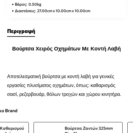
Βάρος:
0.50kg
Διαστάσεις:
27.00cm x 10.00cm x 10.00cm
Περιγραφή
Βούρτσα Χειρός Οχημάτων Με Κοντή Λαβή
Αποτελεσματική βούρτσα με κοντή λαβή για γενικές
εργασίες πλυσίματος οχημάτων, όπως: καθαρισμός
σασί, ρεζερβουάρ, θόλων τροχών και χώρου κινητήρα.
διο Brand
τ Καθαρισμού
Βούρτσα Ζαντών 325mm