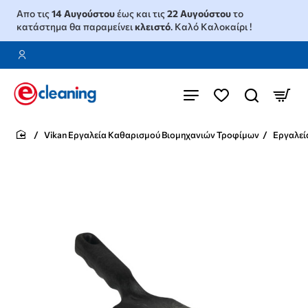
Απο τις
14 Αυγούστου
έως και τις
22 Αυγούστου
το
κατάστημα θα παραμείνει
κλειστό
. Καλό Καλοκαίρι !
Vikan Εργαλεία Καθαρισμού Βιομηχανιών Τροφίμων
Εργαλεί
home