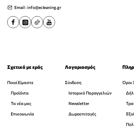
Email : info@ecleaning.gr
Σχετικά με εμάς
Λογαριασμός
Πληρ
Ποιοί Είμαστε
Σύνδεση
Όροι 
Προϊόντα
Ιστορικό Παραγγελιών
Δήλ
Τα νέα μας
Newsletter
Επικοινωνία
Δωροεπιταγές
Έξο
Πολ