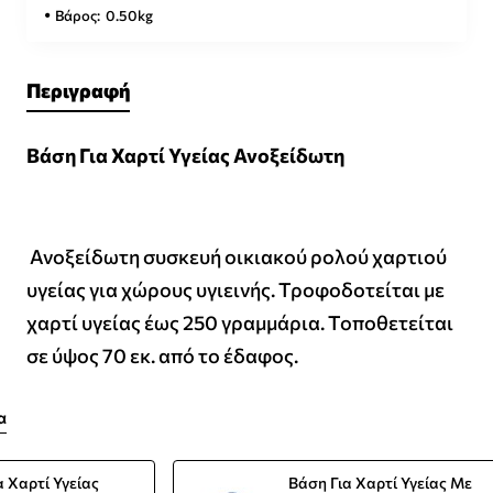
Βάρος:
0.50kg
Περιγραφή
Βάση Για Χαρτί Υγείας Ανοξείδωτη
Ανοξείδωτη συσκευή οικιακού ρολού χαρτιού
υγείας για χώρους υγιεινής. Τροφοδοτείται με
χαρτί υγείας έως 250 γραμμάρια. Τοποθετείται
σε ύψος 70 εκ. από το έδαφος.
α
α Χαρτί Υγείας
Βάση Για Χαρτί Υγείας Με