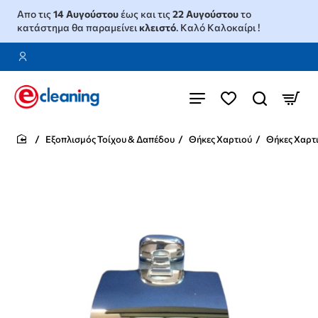
Απο τις
14 Αυγούστου
έως και τις
22 Αυγούστου
το
κατάστημα θα παραμείνει
κλειστό
. Καλό Καλοκαίρι !
Εξοπλισμός Τοίχου & Δαπέδου
Θήκες Χαρτιού
Θήκες Χαρτ
home