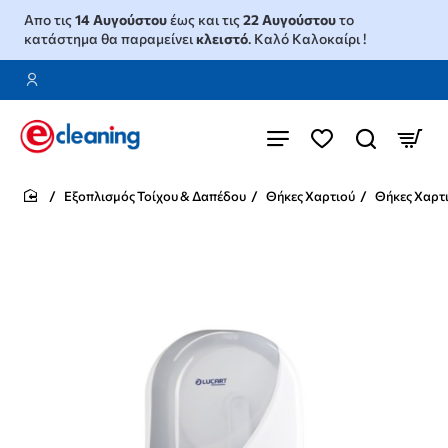
Απο τις
14 Αυγούστου
έως και τις
22 Αυγούστου
το
κατάστημα θα παραμείνει
κλειστό
. Καλό Καλοκαίρι !
Εξοπλισμός Τοίχου & Δαπέδου
Θήκες Χαρτιού
Θήκες Χαρτ
home