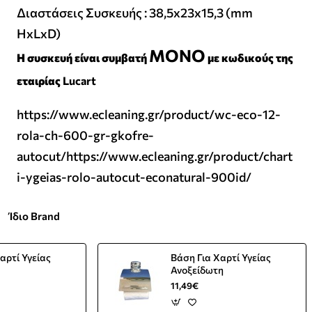
Διαστάσεις Συσκευής : 38,5x23x15,3 (mm
HxLxD)
ΜΟΝΟ
Η συσκευή είναι συμβατή
με κωδικούς της
εταιρίας
Lucart
https://www.ecleaning.gr/product/wc-eco-12-
rola-ch-600-gr-gkofre-
autocut/https://www.ecleaning.gr/product/chart
i-ygeias-rolo-autocut-econatural-900id/
Ίδιο Brand
αρτί Υγείας
Βάση Για Χαρτί Υγείας
Ανοξείδωτη
11,49€