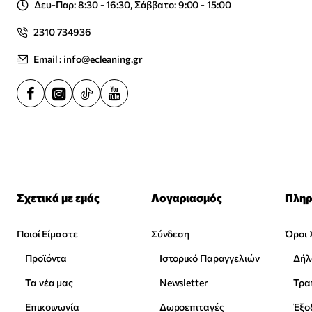
Δευ-Παρ: 8:30 - 16:30, Σάββατο: 9:00 - 15:00
2310 734936
Email : info@ecleaning.gr
Σχετικά με εμάς
Λογαριασμός
Πληρ
Ποιοί Είμαστε
Σύνδεση
Όροι 
Προϊόντα
Ιστορικό Παραγγελιών
Δήλ
Τα νέα μας
Newsletter
Επικοινωνία
Δωροεπιταγές
Έξο