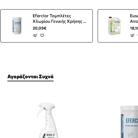
Eferclor Ταμπλέτες
Eus
Χλωρίου Γενικής Χρήσης Σε
Απο
Δισκία 1KG 286τεμ.
Χρή
20,09€
18,
Αγοράζονται Συχνά