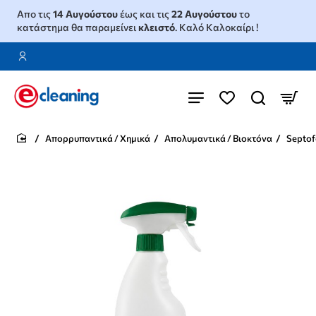
Απο τις
14 Αυγούστου
έως και τις
22 Αυγούστου
το
κατάστημα θα παραμείνει
κλειστό
. Καλό Καλοκαίρι !
Απορρυπαντικά / Χημικά
Απολυμαντικά / Βιοκτόνα
Septof
home