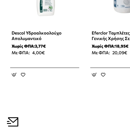
Descol Υδροαλκοολούχο
Eferclor Ταμπλέτε
Νέο Προϊόν
Απολυμαντικό
Γενικής Χρήσης Σε
286τεμ.
Χωρίς ΦΠΑ:3,77€
Χωρίς ΦΠΑ:18,95€
Με ΦΠΑ:
4,00€
Με ΦΠΑ:
20,09€