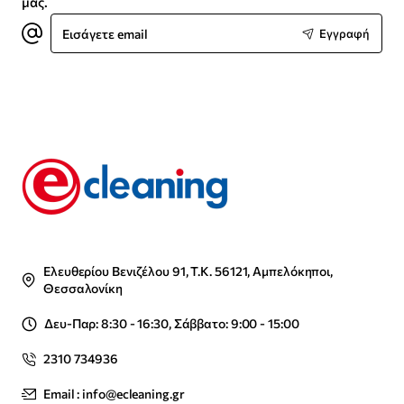
μας.
Εισάγετε
Εγγραφή
email
Ελευθερίου Βενιζέλου 91, Τ.Κ. 56121, Αμπελόκηποι,
Θεσσαλονίκη
Δευ-Παρ: 8:30 - 16:30, Σάββατο: 9:00 - 15:00
2310 734936
Email : info@ecleaning.gr