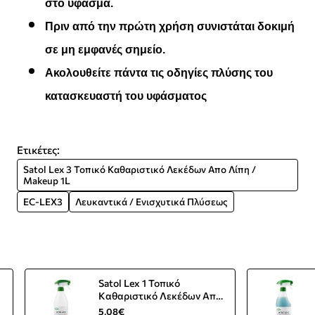
στο ύφασμα.
Πριν από την πρώτη χρήση συνιστάται δοκιμή
σε μη εμφανές σημείο.
Ακολουθείτε πάντα τις οδηγίες πλύσης του
κατασκευαστή του υφάσματος
Ετικέτες:
Satol Lex 3 Τοπικό Καθαριστικό Λεκέδων Απο Λίπη /
Makeup 1L
EC-LEX3
Λευκαντικά / Ενισχυτικά Πλύσεως
Satol Lex 1 Τοπικό
Καθαριστικό Λεκέδων Aπο
Σκουριά 1L
5,08€