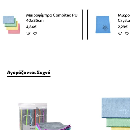
Μικροφίμπρα Combitex PU
Μικρο
40x35cm
Cryst
4,84€
2,29€
Αγοράζονται Συχνά