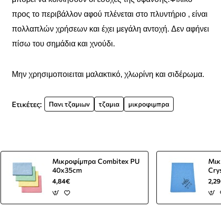
προς το περιβάλλον αφού πλένεται στο πλυντήριο , είναι
πολλαπλών χρήσεων και έχει μεγάλη αντοχή. Δεν αφήνει
πίσω του σημάδια και χνούδι.
Μην χρησιμοποιειται μαλακτικό, χλωρίνη και σιδέρωμα.
Ετικέτες:
Πανι τζαμιων
τζαμια
μικροφιμπρα
Μικροφίμπρα Combitex PU
Μικ
40x35cm
Cry
4,84€
2,2