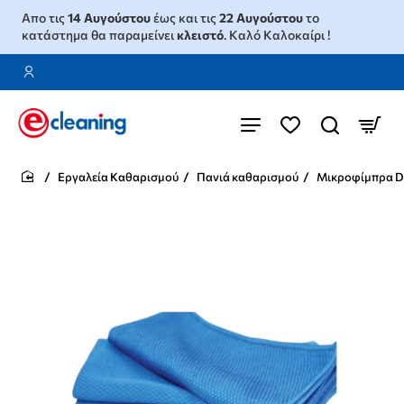
Απο τις
14 Αυγούστου
έως και τις
22 Αυγούστου
το
κατάστημα θα παραμείνει
κλειστό
. Καλό Καλοκαίρι !
Εργαλεία Καθαρισμού
Πανιά καθαρισμού
Μικροφίμπρα D
home