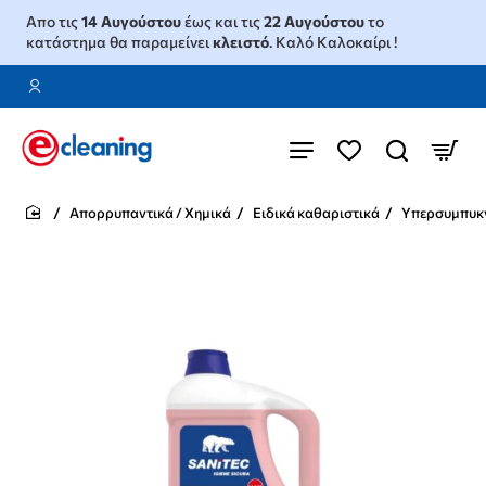
Απο τις
14 Αυγούστου
έως και τις
22 Αυγούστου
το
κατάστημα θα παραμείνει
κλειστό
. Καλό Καλοκαίρι !
Απορρυπαντικά / Χημικά
Ειδικά καθαριστικά
Υπερσυμπυκν
home