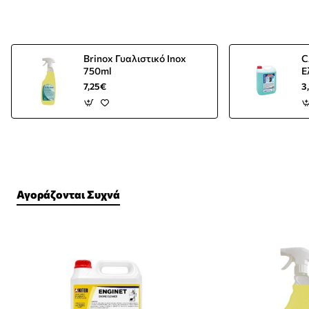
Brinox Γυαλιστικό Inox
C
750ml
Ε
7,25€
3
Αγοράζονται Συχνά