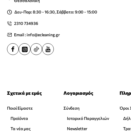
Θεσσαλονίκη
Δευ-Παρ: 8:30 - 16:30, Σάββατο: 9:00 - 15:00
2310 734936
Email : info@ecleaning.gr
Σχετικά με εμάς
Λογαριασμός
Πληρ
Ποιοί Είμαστε
Σύνδεση
Όροι 
Προϊόντα
Ιστορικό Παραγγελιών
Δήλ
Τα νέα μας
Newsletter