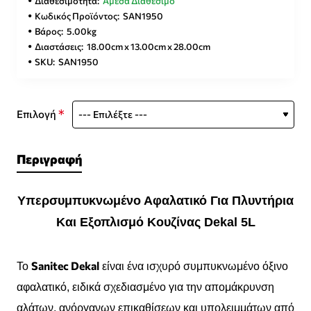
Διαθεσιμότητα:
Άμεσα Διαθέσιμο
Κωδικός Προϊόντος:
SAN1950
Βάρος:
5.00kg
Διαστάσεις:
18.00cm x 13.00cm x 28.00cm
SKU:
SAN1950
Επιλογή
Περιγραφή
Υπερσυμπυκνωμένο Αφαλατικό Για Πλυντήρια
Και Εξοπλισμό Κουζίνας Dekal 5L
Sanitec Dekal
Το
είναι ένα ισχυρό συμπυκνωμένο όξινο
αφαλατικό, ειδικά σχεδιασμένο για την απομάκρυνση
αλάτων, ανόργανων επικαθίσεων και υπολειμμάτων από