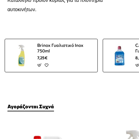
Κατάλληλο προιόν κυρίως για τα πλυντήρια
αυτοκινήτων.
Brinox Γυαλιστικό Inox
C
750ml
Γ
Α
7,25€
8
Αγοράζονται Συχνά