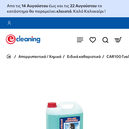
Απο τις
14 Αυγούστου
έως και τις
22 Αυγούστου
το
κατάστημα θα παραμείνει
κλειστό
. Καλό Καλοκαίρι !
Απορρυπαντικά / Χημικά
Ειδικά καθαριστικά
CAR100 Γυαλ
home