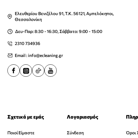
Ελευθερίου Βενιζέλου 91, Τ.Κ. 56121, Αμπελόκηποι,
Θεσσαλονίκη
Δευ-Παρ: 8:30 - 16:30, Σάββατο: 9:00 - 15:00
2310 734936
Email : info@ecleaning.gr
Σχετικά με εμάς
Λογαριασμός
Πληρ
Ποιοί Είμαστε
Σύνδεση
Όροι 