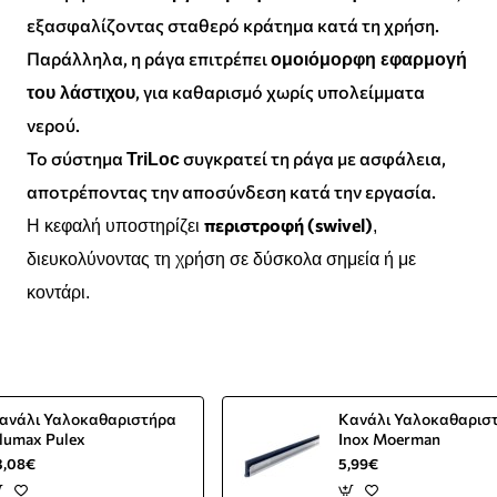
εξασφαλίζοντας σταθερό κράτημα κατά τη χρήση.
Παράλληλα, η ράγα επιτρέπει
ομοιόμορφη εφαρμογή
, για καθαρισμό χωρίς υπολείμματα
του λάστιχου
νερού.
Το σύστημα
συγκρατεί τη ράγα με ασφάλεια,
TriLoc
αποτρέποντας την αποσύνδεση κατά την εργασία.
περιστροφή (swivel)
Η κεφαλή υποστηρίζει
,
διευκολύνοντας τη χρήση σε δύσκολα σημεία ή με
κοντάρι.
ανάλι Υαλοκαθαριστήρα
Κανάλι Υαλοκαθαρισ
lumax Pulex
Inox Moerman
3,08€
5,99€