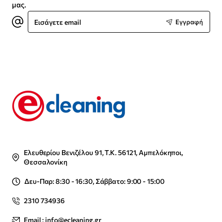
μας.
Εισάγετε
Εγγραφή
email
Ελευθερίου Βενιζέλου 91, Τ.Κ. 56121, Αμπελόκηποι,
Θεσσαλονίκη
Δευ-Παρ: 8:30 - 16:30, Σάββατο: 9:00 - 15:00
2310 734936
Email : info@ecleaning.gr