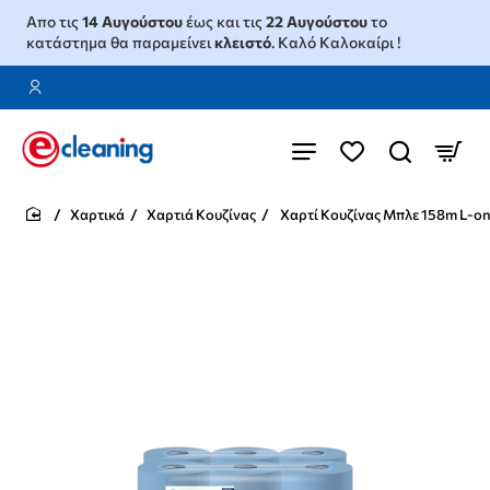
Απο τις
14 Αυγούστου
έως και τις
22 Αυγούστου
το
κατάστημα θα παραμείνει
κλειστό
. Καλό Καλοκαίρι !
Χαρτικά
Χαρτιά Κουζίνας
Χαρτί Κουζίνας Μπλε 158m L-on
home