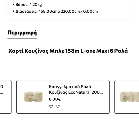
Βάρος:
1.20kg
Διαστάσεις:
158.00cm x 220.00cm x 0.00cm
Περιγραφή
Χαρτί Κουζίνας Μπλε 158m L-one Maxi 6 Ρολά
00
Επαγγελματικό Ρολό
Κουζίνας EcoNatural 200m
1900gr 800τεμ
8,00€