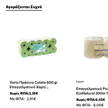
Αγοράζονται Συχνά
Lucart
Vario Πράσινο Colato 600 gr
Επαγγελματικό Χαρτί
Επαγγελματικό Ρο
Καθαρισμού 1 Ρόλο
EcoNatural 200m 
Χωρίς ΦΠΑ:2,35€
800τεμ
Με ΦΠΑ:
2,91€
Χωρίς ΦΠΑ:6,45€
Με ΦΠΑ:
8,00€