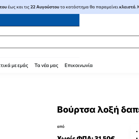
του
έως και τις
22 Αυγούστου
το κατάστημα θα παραμείνει
κλειστό
.
τικά με εμάς
Τα νέα μας
Επικοινωνία
Βούρτσα λοξή δαπ
από
Χωρίς ΦΠΑ: 31,50€