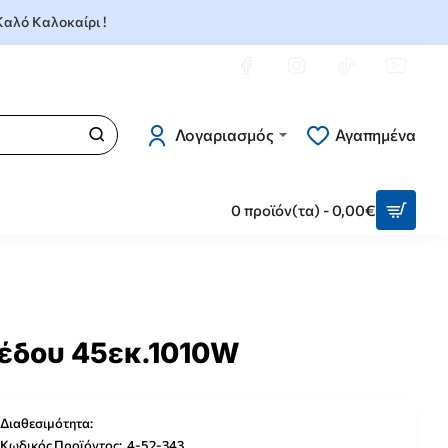
 Καλό Καλοκαίρι !
Λογαριασμός
Αγαπημένα
0 προϊόν(τα) - 0,00€
έδου 45εκ.1010W
Διαθεσιμότητα:
Κωδικός Προϊόντος:
4-52-343