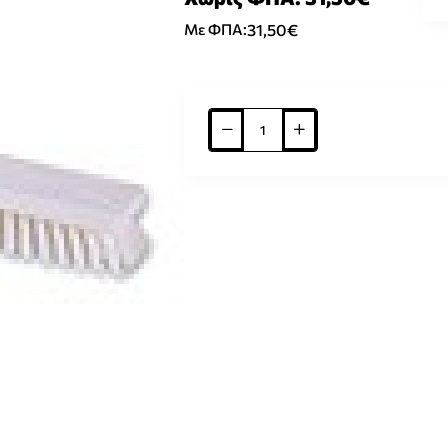
31,50€
Με ΦΠΑ: