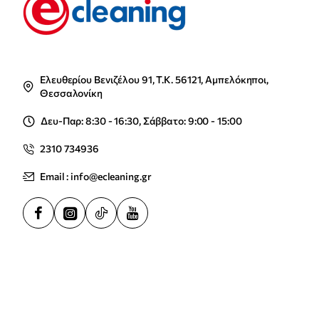
Ελευθερίου Βενιζέλου 91, Τ.Κ. 56121, Αμπελόκηποι,
Θεσσαλονίκη
Δευ-Παρ: 8:30 - 16:30, Σάββατο: 9:00 - 15:00
2310 734936
Email : info@ecleaning.gr