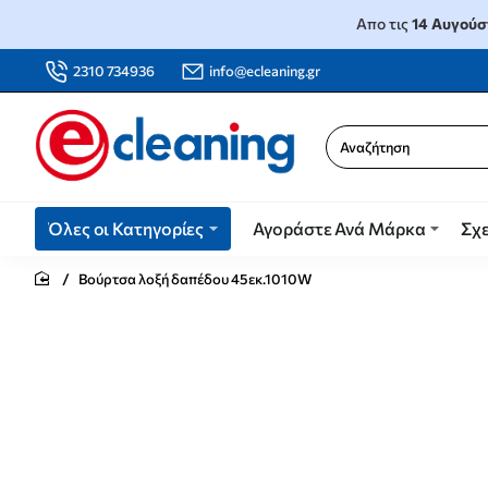
Απο τις
14 Αυγούσ
2310 734936
info@ecleaning.gr
Αναζήτηση
Όλες οι Κατηγορίες
Αγοράστε Ανά Μάρκα
Σχε
Βούρτσα λοξή δαπέδου 45εκ.1010W
home