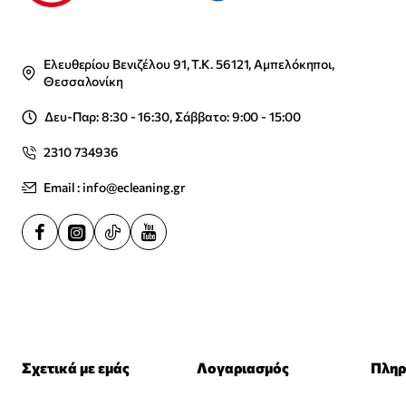
Ελευθερίου Βενιζέλου 91, Τ.Κ. 56121, Αμπελόκηποι,
Θεσσαλονίκη
Δευ-Παρ: 8:30 - 16:30, Σάββατο: 9:00 - 15:00
2310 734936
Email : info@ecleaning.gr
Σχετικά με εμάς
Λογαριασμός
Πληρ