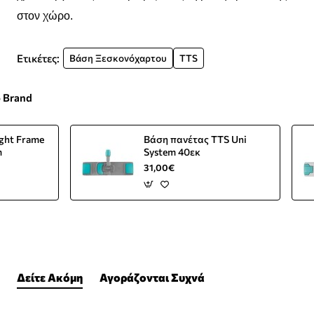
στον χώρο.
Ετικέτες:
Βάση Ξεσκονόχαρτου
TTS
ο Brand
ght Frame
Βάση πανέτας TTS Uni
m
System 40εκ
31,00€
Δείτε Ακόμη
Αγοράζονται Συχνά