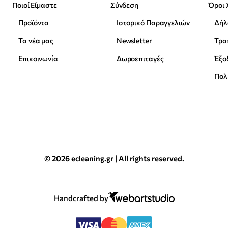
Ποιοί Είμαστε
Σύνδεση
Όροι 
Προϊόντα
Ιστορικό Παραγγελιών
Δήλ
Τα νέα μας
Newsletter
Επικοινωνία
Δωροεπιταγές
Έξο
Πολ
© 2026 ecleaning.gr | All rights reserved.
Handcrafted by