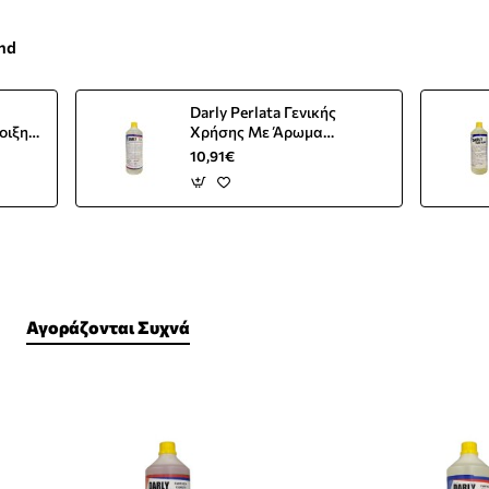
and
Darly Perlata Γενικής
οιξης
Χρήσης Με Άρωμα
Μαργαρίτας 1L
10,91€
Αγοράζονται Συχνά