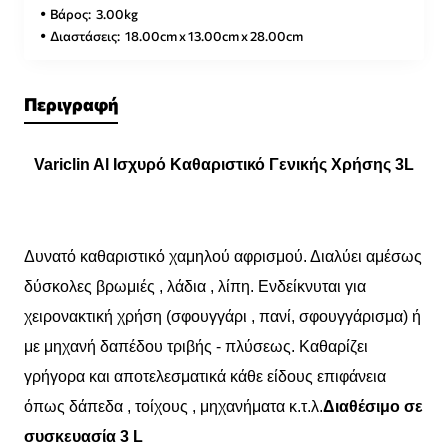
Βάρος:
3.00kg
Διαστάσεις:
18.00cm x 13.00cm x 28.00cm
Περιγραφή
Variclin Al Ισχυρό Καθαριστικό Γενικής Χρήσης 3L
Δυνατό καθαριστικό χαμηλού αφρισμού. Διαλύει αμέσως
δύσκολες βρωμιές , λάδια , λίπη. Ενδείκνυται για
χειρονακτική χρήση (σφουγγάρι , πανί, σφουγγάρισμα) ή
με μηχανή δαπέδου τριβής - πλύσεως. Καθαρίζει
γρήγορα και αποτελεσματικά κάθε είδους επιφάνεια
όπως δάπεδα , τοίχους , μηχανήματα κ.τ.λ.
Διαθέσιμο σε
συσκευασία 3 L