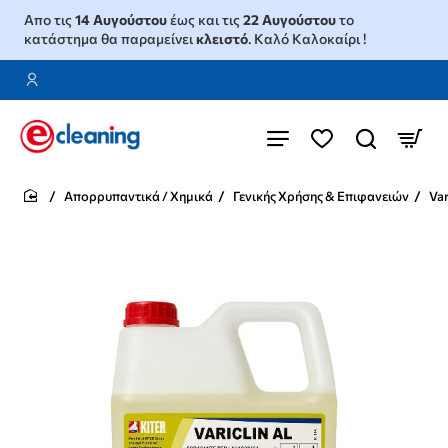
Απο τις
14 Αυγούστου
έως και τις
22 Αυγούστου
το
κατάστημα θα παραμείνει
κλειστό
. Καλό Καλοκαίρι !
Απορρυπαντικά / Χημικά
Γενικής Χρήσης & Επιφανειών
Var
home