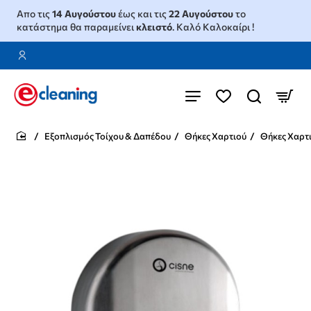
Απο τις
14 Αυγούστου
έως και τις
22 Αυγούστου
το
κατάστημα θα παραμείνει
κλειστό
. Καλό Καλοκαίρι !
Εξοπλισμός Τοίχου & Δαπέδου
Θήκες Χαρτιού
Θήκες Χαρτ
home