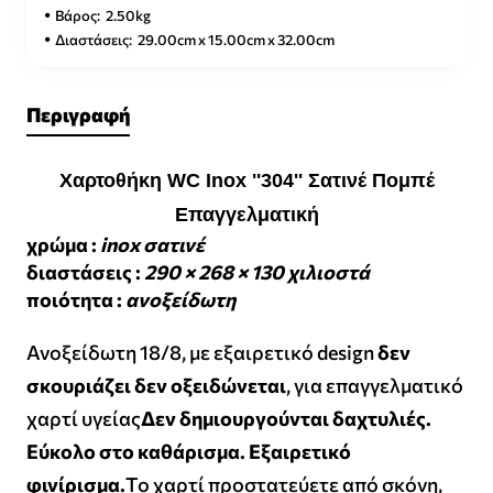
Βάρος:
2.50kg
Διαστάσεις:
29.00cm x 15.00cm x 32.00cm
Περιγραφή
Χαρτοθήκη WC Inox ''304'' Σατινέ Πομπέ
Επαγγελματική
χρώμα :
inox σατινέ
διαστάσεις :
290 × 268 × 130 χιλιοστά
ποιότητα :
ανοξείδωτη
Ανοξείδωτη 18/8, με εξαιρετικό design
δεν
σκουριάζει δεν οξειδώνεται
, για επαγγελματικό
χαρτί υγείας
Δεν δημιουργούνται δαχτυλιές.
Εύκολο στο καθάρισμα. Εξαιρετικό
φινίρισμα.
Το χαρτί προστατεύετε από σκόνη,