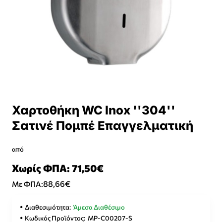
Χαρτοθήκη WC Inox ''304''
Σατινέ Πομπέ Επαγγελματική
από
Χωρίς ΦΠΑ: 71,50€
88,66€
Με ΦΠΑ:
Διαθεσιμότητα:
Άμεσα Διαθέσιμο
Κωδικός Προϊόντος:
MP-C00207-S