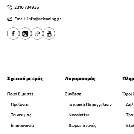
2310 734936
Email : info@ecleaning.gr
Σχετικά με εμάς
Λογαριασμός
Πληρ
Ποιοί Είμαστε
Σύνδεση
Όροι 
Προϊόντα
Ιστορικό Παραγγελιών
Δήλ
Τα νέα μας
Newsletter
Επικοινωνία
Δωροεπιταγές
Έξο