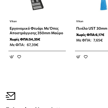
Vikan
Vikan
Εργονομικό Φτυάρι Με Όπες
Πινέλο UST 30mm
Αποστράγγισης 350mm Μαύρο
Χωρίς ΦΠΑ:6,17€
Χωρίς ΦΠΑ:54,35€
Με ΦΠΑ:
7,65€
Με ΦΠΑ:
67,39€