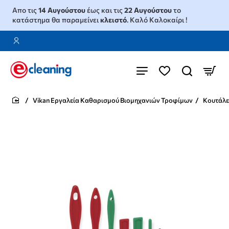
Απο τις
14 Αυγούστου
έως και τις
22 Αυγούστου
το
κατάστημα θα παραμείνει
κλειστό
. Καλό Καλοκαίρι !
Vikan Εργαλεία Καθαρισμού Βιομηχανιών Τροφίμων
Κουτάλες
home