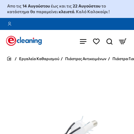
Απο τις
14 Αυγούστου
έως και τις
22 Αυγούστου
το
κατάστημα θα παραμείνει
κλειστό
. Καλό Καλοκαίρι !
Εργαλεία Καθαρισμού
Πιάστρες Αντικειμένων
Πιάστρα Γι
home