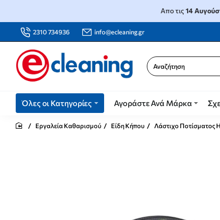
Απο τις
14 Αυγούσ
2310 734936
info@ecleaning.gr
Αναζήτηση
Όλες οι Κατηγορίες
Αγοράστε Ανά Μάρκα
Σχε
Εργαλεία Καθαρισμού
Είδη Κήπου
Λάστιχο Ποτίσματος H
home