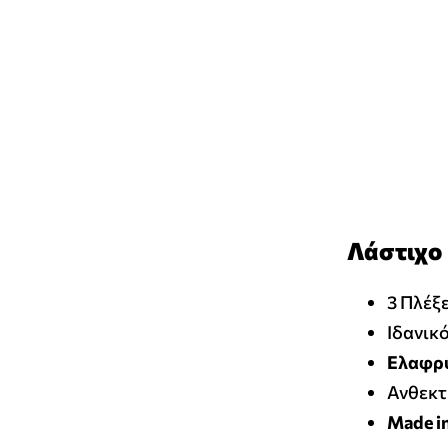
Λάστιχο 
3 Πλέξε
Ιδανικό
Ελαφρύ
Ανθεκτ
Made in