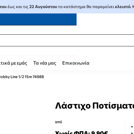
του
έως και τις
22 Αυγούστου
το κατάστημα θα παραμείνει
κλειστό
.
τικά με εμάς
Τα νέα μας
Επικοινωνία
obby Line 1/2 15m 74988
Λάστιχο Ποτίσματο
από
Χωρίς ΦΠΑ: 9,90€