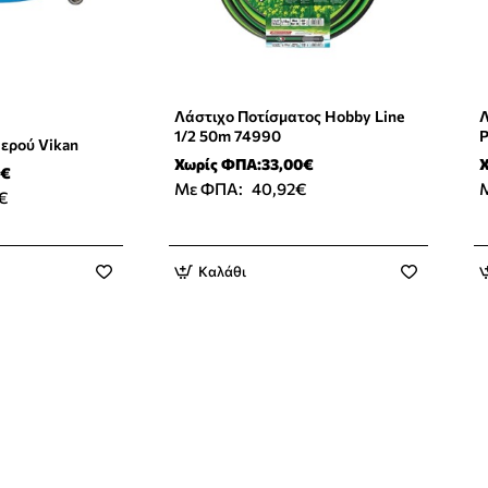
Λάστιχο Ποτίσματος Hobby Line
Λ
1/2 50m 74990
P
ερού Vikan
Υ
Χωρίς ΦΠΑ:33,00€
Χ
9€
Με ΦΠΑ:
40,92€
€
Καλάθι