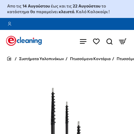
Απο τις
14 Αυγούστου
έως και τις
22 Αυγούστου
το
κατάστημα θα παραμείνει
κλειστό
. Καλό Καλοκαίρι !
Συστήματα Υαλοπινάκων
Πτυσσόμενα Κοντάρια
Πτυσσόμε
home