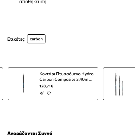
αποθήκευση
Ετικέτες:
carbon
Κοντάρι Πτυσσόμενο Hydro
Carbon Composite 3,40m 3
Τμημάτων
128,71€
Αγοράζονται Συχνά