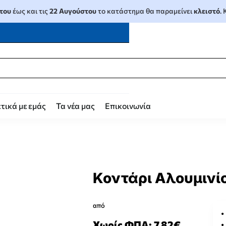
του
έως και τις
22 Αυγούστου
το κατάστημα θα παραμείνει
κλειστό
.
τικά με εμάς
Τα νέα μας
Επικοινωνία
Κοντάρι Αλουμινί
από
Χωρίς ΦΠΑ: 7,82€