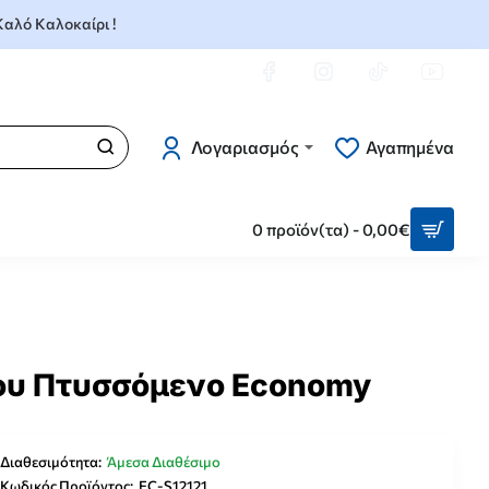
 Καλό Καλοκαίρι !
Λογαριασμός
Αγαπημένα
0 προϊόν(τα) - 0,00€
ου Πτυσσόμενο Economy
Διαθεσιμότητα:
Άμεσα Διαθέσιμο
Κωδικός Προϊόντος:
EC-S12121