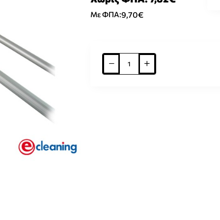
9,70€
Με ΦΠΑ: