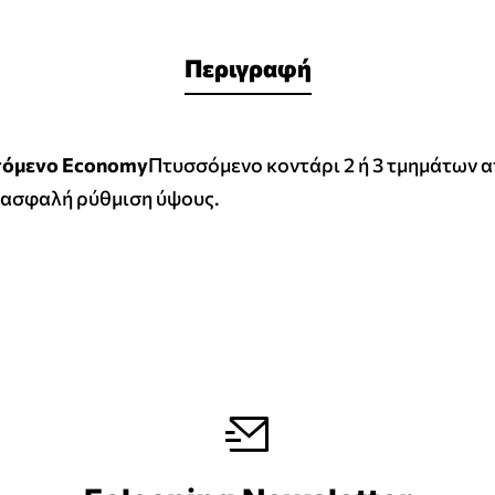
Περιγραφή
σόμενο Economy
Πτυσσόμενο κοντάρι 2 ή 3 τμημάτων α
 ασφαλή ρύθμιση ύψους.