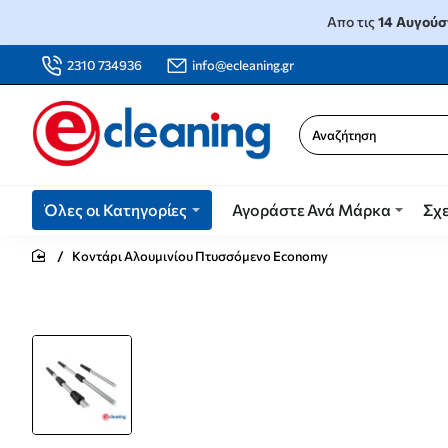
Απο τις
14 Αυγούσ
2310 734936
info@ecleaning.gr
Αναζήτηση
Όλες οι Κατηγορίες
Αγοράστε Ανά Μάρκα
Σχε
Κοντάρι Αλουμινίου Πτυσσόμενο Economy
home