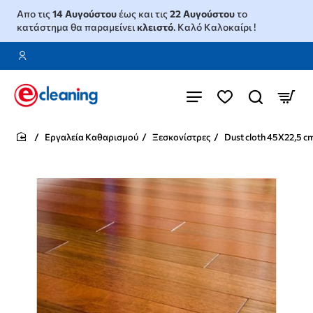
Απο τις
14 Αυγούστου
έως και τις
22 Αυγούστου
το
κατάστημα θα παραμείνει
κλειστό
. Καλό Καλοκαίρι !
Εργαλεία Καθαρισμού
Ξεσκονίστρες
Dust cloth 45X22,5 c
home