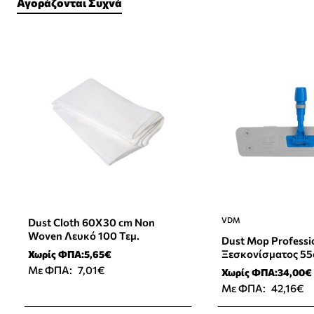
Αγοράζονται Συχνά
VDM
Dust Cloth 60X30 cm Non
Woven Λευκό 100 Τεμ.
Dust Mop Professi
Ξεσκονίσματος 5
Χωρίς ΦΠΑ:5,65€
Με ΦΠΑ:
7,01€
Χωρίς ΦΠΑ:34,00€
Με ΦΠΑ:
42,16€