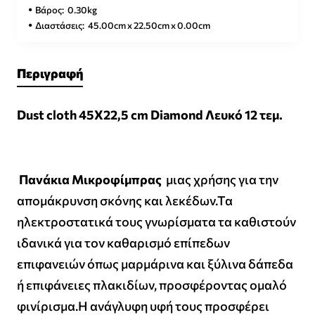
Βάρος:
0.30kg
Διαστάσεις:
45.00cm x 22.50cm x 0.00cm
Περιγραφή
Dust cloth 45X22,5 cm Diamond Λευκό 12 τεμ.
Πανάκια Μικροφίμπρας
μιας χρήσης για την
απομάκρυνση σκόνης και λεκέδων.Τα
ηλεκτροστατικά τους γνωρίσματα τα καθιστούν
ιδανικά για τον καθαρισμό επίπεδων
επιφανειών όπως μαρμάρινα και ξύλινα δάπεδα
ή επιφάνειες πλακιδίων, προσφέροντας ομαλό
φινίρισμα.Η ανάγλυφη υφή τους προσφέρει