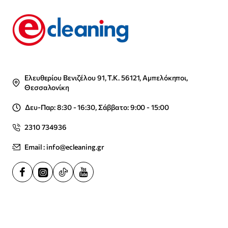
Ελευθερίου Βενιζέλου 91, Τ.Κ. 56121, Αμπελόκηποι,
Θεσσαλονίκη
Δευ-Παρ: 8:30 - 16:30, Σάββατο: 9:00 - 15:00
2310 734936
Email : info@ecleaning.gr