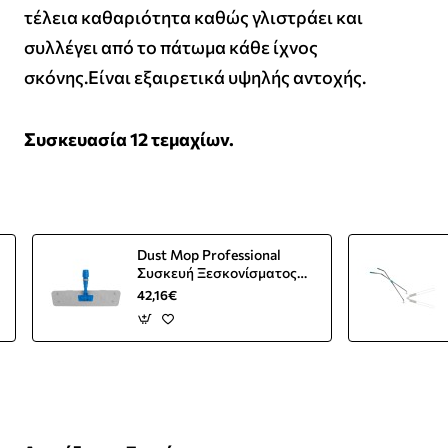
τέλεια καθαριότητα καθώς γλιστράει και
συλλέγει από το πάτωμα κάθε ίχνος
σκόνης.Είναι εξαιρετικά υψηλής αντοχής.
Συσκευασία 12 τεμαχίων.
Dust Mop Professional
Συσκευή Ξεσκονίσματος
55cm
42,16€