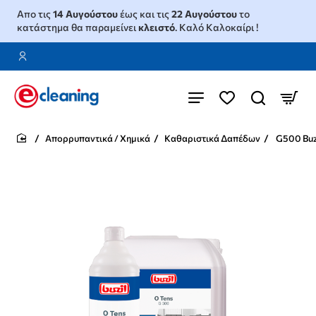
Απο τις
14 Αυγούστου
έως και τις
22 Αυγούστου
το
κατάστημα θα παραμείνει
κλειστό
. Καλό Καλοκαίρι !
Απορρυπαντικά / Χημικά
Καθαριστικά Δαπέδων
G500 Buzi
home