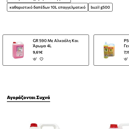
καθαριστικό δαπέδων 10L επαγγελματικό
buzil g500
GR 590 Mε Αλκοόλη Και
P5
Άρωμα 4L
Γε
Πε
9,61€
7,
Αγοράζονται Συχνά