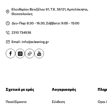
Ελευθερίου Βενιζέλου 91, Τ.Κ. 56121, Αμπελόκηποι,
Θεσσαλονίκη
Δευ-Παρ: 8:30 - 16:30, Σάββατο: 9:00 - 15:00
2310 734936
Email : info@ecleaning.gr
Σχετικά με εμάς
Λογαριασμός
Πληρ
Ποιοί Είμαστε
Σύνδεση
Όροι 