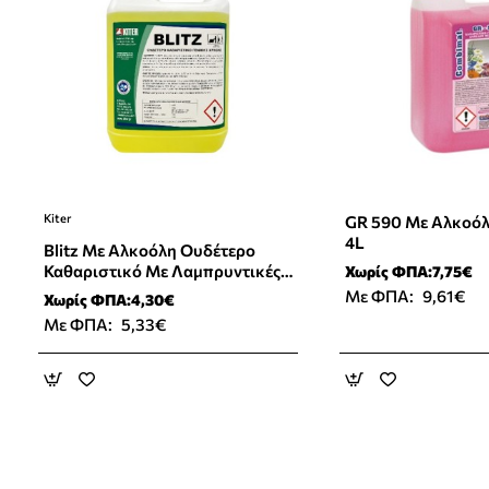
Kiter
GR 590 Mε Αλκοόλ
Νέο Προϊόν
4L
Blitz Με Αλκοόλη Ουδέτερο
Καθαριστικό Με Λαμπρυντικές
Χωρίς ΦΠΑ:7,75€
Ιδιότητες
Με ΦΠΑ:
9,61€
Χωρίς ΦΠΑ:4,30€
Με ΦΠΑ:
5,33€