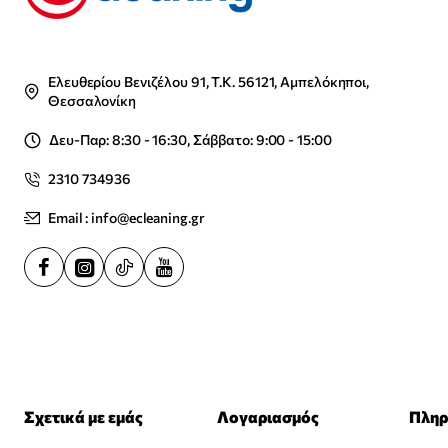
Ελευθερίου Βενιζέλου 91, Τ.Κ. 56121, Αμπελόκηποι,
Θεσσαλονίκη
Δευ-Παρ: 8:30 - 16:30, Σάββατο: 9:00 - 15:00
2310 734936
Email : info@ecleaning.gr
Σχετικά με εμάς
Λογαριασμός
Πληρ