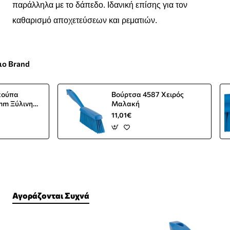
παράλληλα με το δάπεδο. Ιδανική επίσης για τον
καθαρισμό αποχετεύσεων και ρεματιών.
ιο Brand
κούπα
Βούρτσα 4587 Χειρός
mm Ξύλινη
Μαλακή
11,01€
Αγοράζονται Συχνά