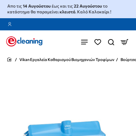
Απο τις
14 Αυγούστου
έως και τις
22 Αυγούστου
το
κατάστημα θα παραμείνει
κλειστό
. Καλό Καλοκαίρι !
Vikan Εργαλεία Καθαρισμού Βιομηχανιών Τροφίμων
Βούρτσε
home