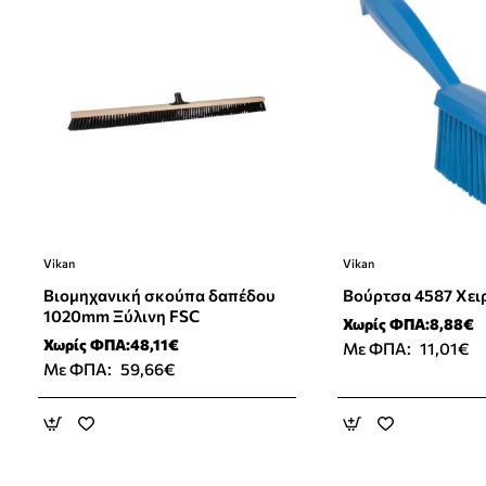
Vikan
Vikan
⭐️ Top Brand
Βιομηχανική σκούπα δαπέδου
Βούρτσα 4587 Χει
1020mm Ξύλινη FSC
Χωρίς ΦΠΑ:8,88€
Χωρίς ΦΠΑ:48,11€
Με ΦΠΑ:
11,01€
Με ΦΠΑ:
59,66€