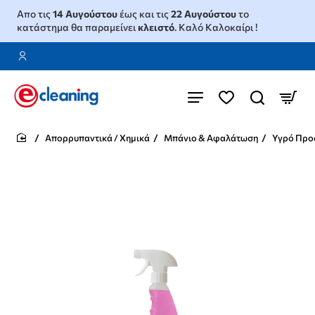
Απο τις
14 Αυγούστου
έως και τις
22 Αυγούστου
το
κατάστημα θα παραμείνει
κλειστό
. Καλό Καλοκαίρι !
Απορρυπαντικά / Χημικά
Μπάνιο & Αφαλάτωση
Υγρό Προσ
home