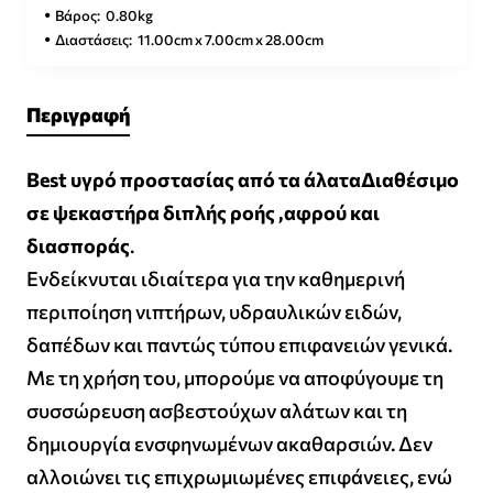
Βάρος:
0.80kg
Διαστάσεις:
11.00cm x 7.00cm x 28.00cm
Περιγραφή
Best υγρό προστασίας από τα άλατα
Διαθέσιμο
σε ψεκαστήρα διπλής ροής ,αφρού και
διασποράς
.
Ενδείκνυται ιδιαίτερα για την καθημερινή
περιποίηση νιπτήρων, υδραυλικών ειδών,
δαπέδων και παντώς τύπου επιφανειών γενικά.
Με τη χρήση του, μπορούμε να αποφύγουμε τη
συσσώρευση ασβεστούχων αλάτων και τη
δημιουργία ενσφηνωμένων ακαθαρσιών. Δεν
αλλοιώνει τις επιχρωμιωμένες επιφάνειες, ενώ