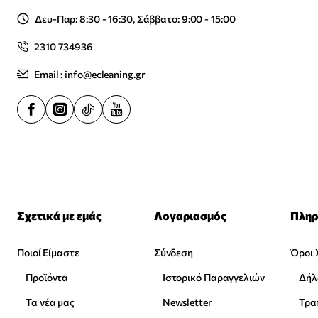
Δευ-Παρ: 8:30 - 16:30, Σάββατο: 9:00 - 15:00
2310 734936
Email : info@ecleaning.gr
Σχετικά με εμάς
Λογαριασμός
Πληρ
Ποιοί Είμαστε
Σύνδεση
Όροι 
Προϊόντα
Ιστορικό Παραγγελιών
Δήλ
Τα νέα μας
Newsletter