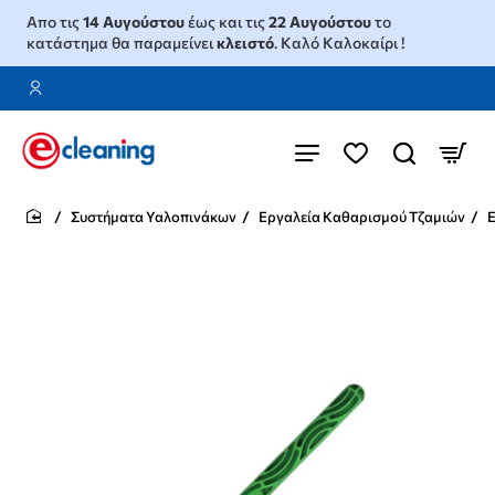
Απο τις
14 Αυγούστου
έως και τις
22 Αυγούστου
το
κατάστημα θα παραμείνει
κλειστό
. Καλό Καλοκαίρι !
Συστήματα Υαλοπινάκων
Εργαλεία Καθαρισμού Τζαμιών
Ε
home