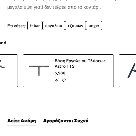
μεγάλα ύψη γιατί δεν πέφτει από το κοντάρι.
Ετικέτες:
t-bar
εργαλεια
τζαμιων
unger
and
α
Βάση Εργαλείου Πλύσεως
ν
Astro TTS
5,58€
Δείτε Ακόμη
Αγοράζονται Συχνά