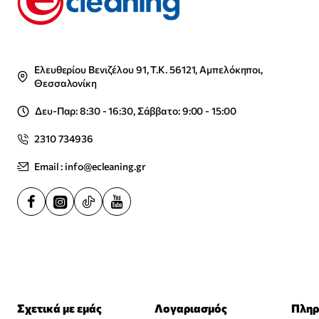
Ελευθερίου Βενιζέλου 91, Τ.Κ. 56121, Αμπελόκηποι,
Θεσσαλονίκη
Δευ-Παρ: 8:30 - 16:30, Σάββατο: 9:00 - 15:00
2310 734936
Email : info@ecleaning.gr
Σχετικά με εμάς
Λογαριασμός
Πληρ