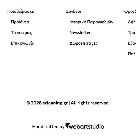
Ποιοί Είμαστε
Σύνδεση
Όροι 
Προϊόντα
Ιστορικό Παραγγελιών
Δήλ
Τα νέα μας
Newsletter
Επικοινωνία
Δωροεπιταγές
Έξο
Πολ
© 2026 ecleaning.gr | All rights reserved.
Handcrafted by