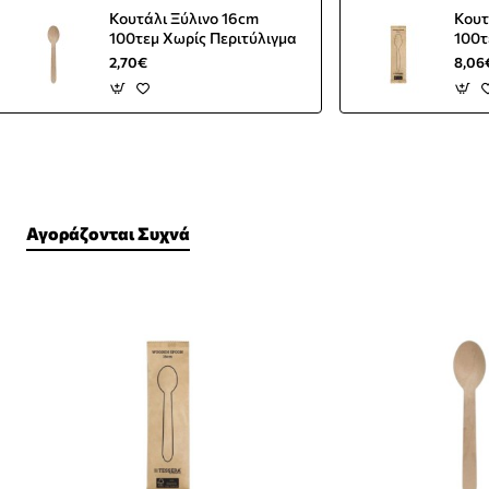
Κουτάλι Ξύλινο 16cm
Κουτ
100τεμ Χωρίς Περιτύλιγμα
100τ
2,70€
8,06
Αγοράζονται Συχνά