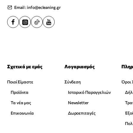
Email : info@ecleaning.gr
Σχετικά με εμάς
Λογαριασμός
Πληρ
Ποιοί Είμαστε
Σύνδεση
Όροι 
Προϊόντα
Ιστορικό Παραγγελιών
Δήλ
Τα νέα μας
Newsletter
Επικοινωνία
Δωροεπιταγές
Έξο
Πολ