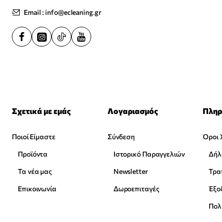
Email : info@ecleaning.gr
Σχετικά με εμάς
Λογαριασμός
Πληρ
Ποιοί Είμαστε
Σύνδεση
Όροι 
Προϊόντα
Ιστορικό Παραγγελιών
Δήλ
Τα νέα μας
Newsletter
Επικοινωνία
Δωροεπιταγές
Έξο
Πολ