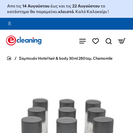
Απο τις
14 Αυγούστου
έως και τις
22 Αυγούστου
το
κατάστημα θα παραμείνει
κλειστό
. Καλό Καλοκαίρι !
Σαμπουάν Ηotel hair & body 30ml 280τεμ. Chamomile
home