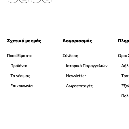
Σχετικά με εμάς
Λογαριασμός
Πληρ
Ποιοί Είμαστε
Σύνδεση
Όροι 
Προϊόντα
Ιστορικό Παραγγελιών
Δήλ
Τα νέα μας
Newsletter
Επικοινωνία
Δωροεπιταγές
Έξο
Πολ