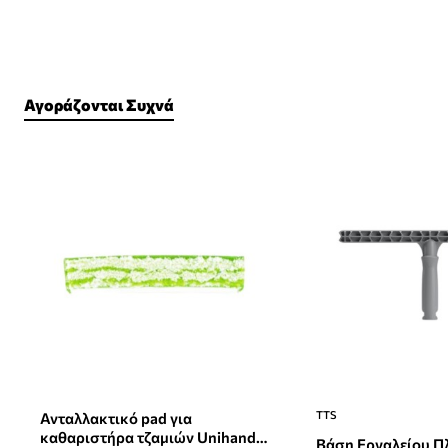
Αγοράζονται Συχνά
TTS
Ανταλλακτικό pad για
καθαριστήρα τζαμιών Unihandle
Βάση Εργαλείου Π