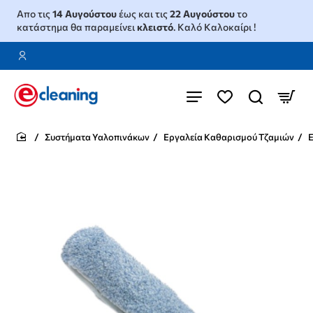
Απο τις
14 Αυγούστου
έως και τις
22 Αυγούστου
το
κατάστημα θα παραμείνει
κλειστό
. Καλό Καλοκαίρι !
Συστήματα Υαλοπινάκων
Εργαλεία Καθαρισμού Τζαμιών
Ε
home