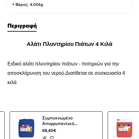
Βάρος:
4.00kg
Περιγραφή
Αλάτι Πλυντηρίου Πιάτων 4 Κιλά
Ειδικό αλάτι πλυντηρίου πιάτων - ποτηριών για την
αποσκλήρυνση του νερού.Διατίθεται σε συσκευασία 4
κιλά
Συμπυκνωμένο
Απορρυπαντικό
Πλυντηρίου Πιάτων Stovil
68,40€
Chlor Με Ενεργό Χλώριο