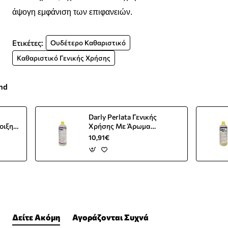
άψογη εμφάνιση των επιφανειών.
Ετικέτες:
Oυδέτερο Καθαριστικό
Καθαριστικό Γενικής Χρήσης
and
Darly Perlata Γενικής
οιξης
Χρήσης Με Άρωμα
Μαργαρίτας 1L
10,91€
Δείτε Ακόμη
Αγοράζονται Συχνά