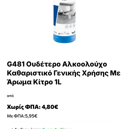
G481 Oυδέτερο Αλκοολούχο
Καθαριστικό Γενικής Χρήσης Με
Άρωμα Κίτρο 1L
από
Χωρίς ΦΠΑ: 4,80€
5,95€
Με ΦΠΑ: