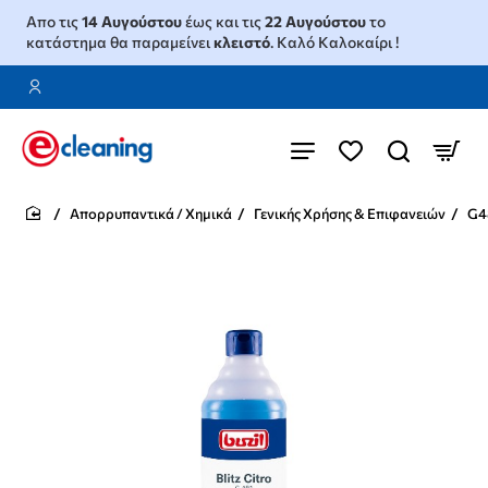
Απο τις
14 Αυγούστου
έως και τις
22 Αυγούστου
το
κατάστημα θα παραμείνει
κλειστό
. Καλό Καλοκαίρι !
Απορρυπαντικά / Χημικά
Γενικής Χρήσης & Επιφανειών
G4
home