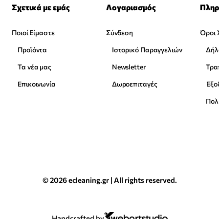
Σχετικά με εμάς
Λογαριασμός
Πληρ
Ποιοί Είμαστε
Σύνδεση
Όροι 
Προϊόντα
Ιστορικό Παραγγελιών
Δήλ
Τα νέα μας
Newsletter
Επικοινωνία
Δωροεπιταγές
Έξο
Πολ
© 2026 ecleaning.gr | All rights reserved.
Handcrafted by