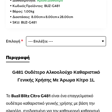
Διαθεσιμότητα:
Άμεσα Διαθέσιμο
Κωδικός Προϊόντος:
BUZ-G481
Βάρος:
1.00kg
Διαστάσεις:
8.00cm x 8.00cm x 28.00cm
SKU:
BUZ-G481
Επιλογή
Περιγραφή
G481 Oυδέτερο Αλκοολούχο Καθαριστικό
Γενικής Χρήσης Με Άρωμα Κίτρο 1L
Buzil Blitz Citro G481
Το
είναι ένα επαγγελματικό
ουδέτερο καθαριστικό γενικής χρήσης με βάση την
αλκοόλη, σχεδιασμένο για τον καθημερινό καθαρισμό