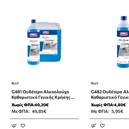
Buzil
Buzil
G481 Oυδέτερο Αλκοολούχο
G482 Oυδέτερο Α
Καθαριστικό Γενικής Χρήσης Με
Καθαριστικό Γενι
Άρωμα Κίτρο 10L
Άρωμα Πορτοκάλι 
Χωρίς ΦΠΑ:40,20€
Χωρίς ΦΠΑ:4,80€
Με ΦΠΑ:
49,85€
Με ΦΠΑ:
5,95€